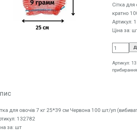
Сітка для
кратно 10
Артикул: 
Ціна за: ш
Д
Артикул:
13
прибирання
пис
ітка для овочів 7 кг 25*39 см Червона 100 шт/уп (вибива
ртикул: 132782
іна за: шт