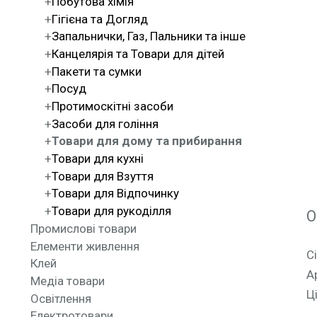
Побутова хімія
Гігієна та Догляд
Запальнички, Газ, Пальники та інше
Канцелярія та Товари для дітей
Пакети та сумки
Посуд
Протимоскітні засоби
Засоби для гоління
Товари для дому та прибирання
Товари для кухні
Товари для Взуття
Товари для Відпочинку
Товари для рукоділля
О
Промислові товари
Елементи живлення
С
Клей
А
Медіа товари
Ц
Освітлення
Електротовари