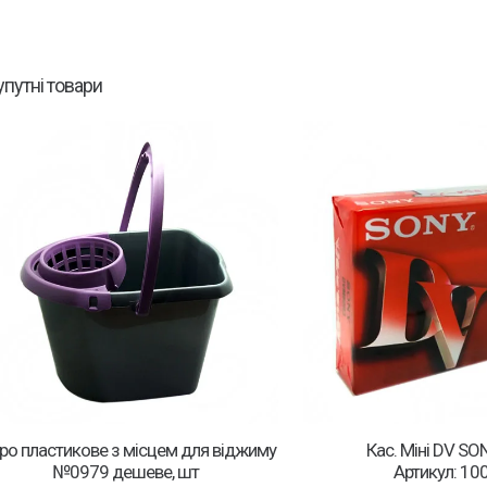
упутні товари
ро пластикове з місцем для віджиму
Кас. Міні DV SON
№0979 дешеве, шт
Артикул: 10