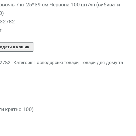
 овочів 7 кг 25*39 см Червона 100 шт/уп (вибивати
0)
132782
т
одати в кошик
2782
Категорії:
Господарські товари
,
Товари для дому та
ти кратно 100)