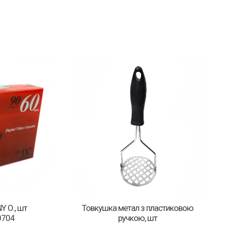
Y О., шт
Товкушка метал з пластиковою
0704
ручкою, шт