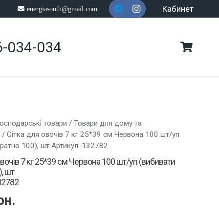
Кабинет
energiasouth@gmail.com
6-034-034
осподарські товари
/
Товари для дому та
/ Сітка для овочів 7 кг 25*39 см Червона 100 шт/уп
кратно 100), шт Артикул: 132782
овочів 7 кг 25*39 см Червона 100 шт/уп (вибивати
, шт
32782
рн.