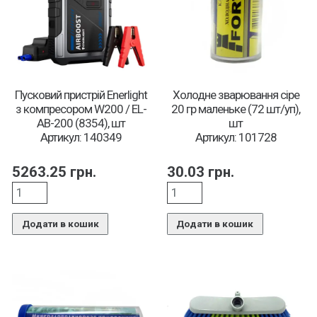
Пусковий пристрій Enerlight
Холодне зварювання сіре
з компресором W200 / EL-
20 гр маленьке (72 шт/уп),
AB-200 (8354), шт
шт
Артикул: 140349
Артикул: 101728
5263.25
грн.
30.03
грн.
Додати в кошик
Додати в кошик