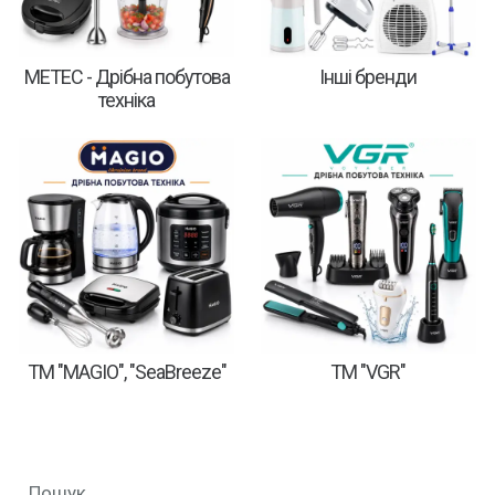
METEC - Дрібна побутова
Інші бренди
техніка
ТМ "MAGIO", "SeaBreeze"
ТМ "VGR"
Пошук