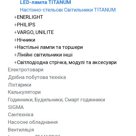
LED-лампа TITANUM
Настінно-стельові Світильники TITANUM
ENERLIGHT
PHILIPS
VARGO, UNILITE
Нічники
Настільні лампи та торшери
Лінійні світильники інші
Світлодіодна стрічка, модулі та аксесуари
Електротовари
Дрібна побутова техніка
Ліхтарики
Калькулятори
Годинники, Будильники, Смарт годинники
SIGMA
Сантехніка
Насосне обладнання
Вентиляція