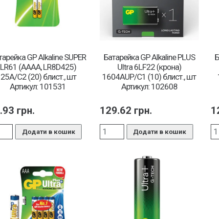
тарейка GP Alkaline SUPER
Батарейка GP Alkaline PLUS
Б
LR61 (AAAA, LR8D425)
Ultra 6LF22 (крона)
25А/C2 (20) блист., шт
1604AUP/C1 (10) блист., шт
Артикул: 101531
Артикул: 102608
.93
грн.
129.62
грн.
1
Додати в кошик
Додати в кошик