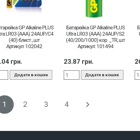
тарейка GP Alkaline PLUS
Батарейка GP Alkaline PLUS
Б
tra LR03 (AAA) 24AUP/C4
Ultra LR03 (AAA) 24AUP/S2
(40) блист., шт
(40/200/1000) кор. _TR, шт
Артикул: 102042
Артикул: 101494
.04
грн.
23.87
грн.
2
Додати в кошик
Додати в кошик
1
2
3
4