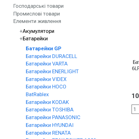
Господарські товари
Промислові товари
Елементи живлення
Акумулятори
Батарейки
Батарейки GP
Батарейки DURACELL
Ба
Батарейки VARTA
6LF
Батарейки ENERLIGHT
Батарейки VIDEX
Батарейки HOCO
batRablex
10
Батарейки KODAK
Батарейки TOSHIBA
Батарейки PANASONIC
Батарейки HYUNDAI
Батарейки RENATA