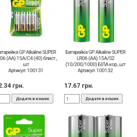
атарейка GP Alkaline SUPER
Батарейка GP Alkaline SUPER
06 (АА) 15A/C4 (40) блист.,
LR06 (АА) 15A/S2
шт
(10/200/1000) БІЛА кор., шт
Артикул: 100131
Артикул: 100132
2.34
грн.
17.67
грн.
Додати в кошик
Додати в кошик