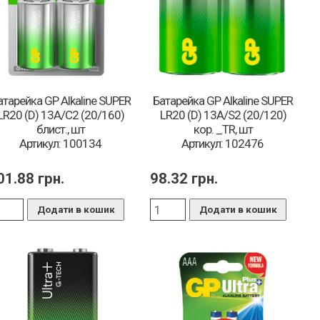
атарейка GP Alkaline SUPER
Батарейка GP Alkaline SUPER
LR20 (D) 13A/C2 (20/160)
LR20 (D) 13A/S2 (20/120)
блист., шт
кор. _TR, шт
Артикул: 100134
Артикул: 102476
01.88
грн.
98.32
грн.
Додати в кошик
Додати в кошик