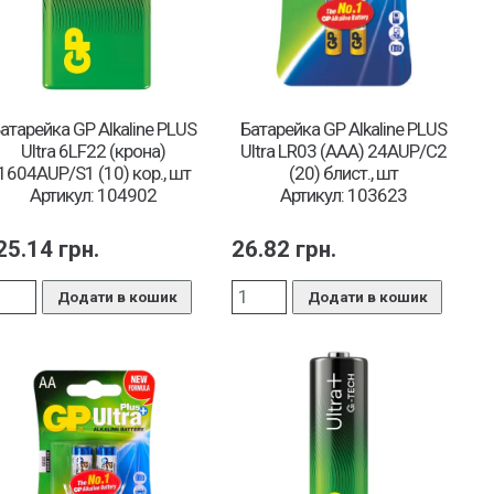
атарейка GP Alkaline PLUS
Батарейка GP Alkaline PLUS
Ultra 6LF22 (крона)
Ultra LR03 (AAA) 24AUP/C2
1604AUP/S1 (10) кор., шт
(20) блист., шт
Артикул: 104902
Артикул: 103623
25.14
грн.
26.82
грн.
Додати в кошик
Додати в кошик