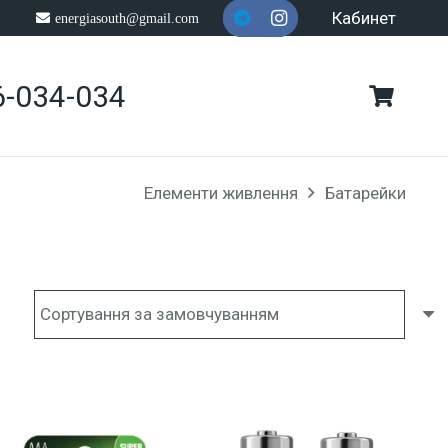
Кабинет
energiasouth@gmail.com
6-034-034
Елементи живлення
Батарейки