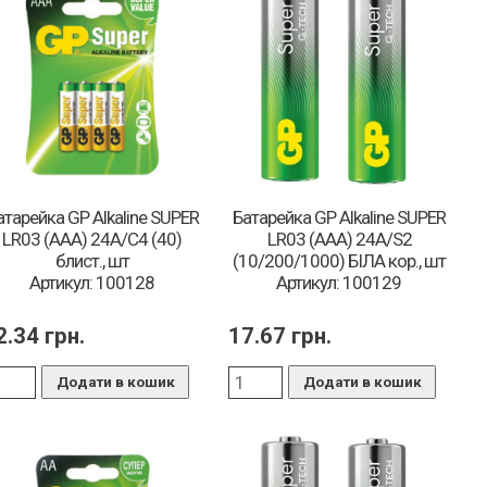
атарейка GP Alkaline SUPER
Батарейка GP Alkaline SUPER
LR03 (ААА) 24A/C4 (40)
LR03 (ААА) 24A/S2
блист., шт
(10/200/1000) БІЛА кор., шт
Артикул: 100128
Артикул: 100129
2.34
грн.
17.67
грн.
Додати в кошик
Додати в кошик