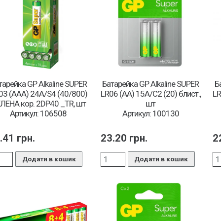
тарейка GP Alkaline SUPER
Батарейка GP Alkaline SUPER
Б
03 (ААА) 24A/S4 (40/800)
LR06 (АА) 15A/C2 (20) блист.,
LR
ЛЕНА кор. 2DP40 _TR, шт
шт
Артикул: 106508
Артикул: 100130
.41
грн.
23.20
грн.
2
Додати в кошик
Додати в кошик