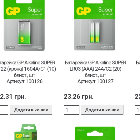
тарейка GP Alkaline SUPER
Батарейка GP Alkaline SUPER
Б
22 (крона) 1604A/C1 (10)
LR03 (ААА) 24A/C2 (20)
блист., шт
блист., шт
Артикул: 100126
Артикул: 100127
2.31
грн.
23.26
грн.
2
Додати в кошик
Додати в кошик