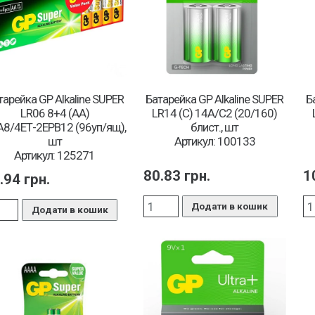
тарейка GP Alkaline SUPER
Батарейка GP Alkaline SUPER
Б
LR06 8+4 (АА)
LR14 (C) 14A/C2 (20/160)
A8/4ЕТ-2ЕРВ12 (96уп/ящ),
блист., шт
шт
Артикул: 100133
Артикул: 125271
80.83
грн.
1
.94
грн.
Додати в кошик
Додати в кошик