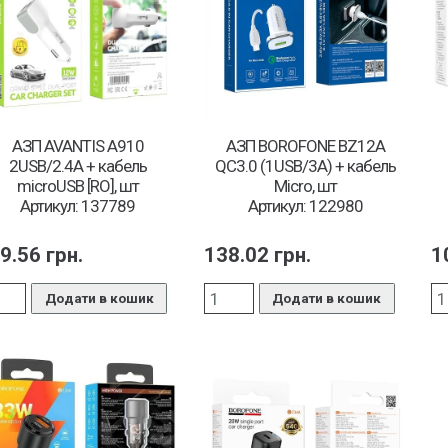
АЗП AVANTIS A910
АЗП BOROFONE BZ12A
2USB/2.4A + кабель
QC3.0 (1USB/3A) + кабель
microUSB [RO], шт
Micro, шт
Артикул: 137789
Артикул: 122980
9.56
грн.
138.02
грн.
1
Додати в кошик
Додати в кошик