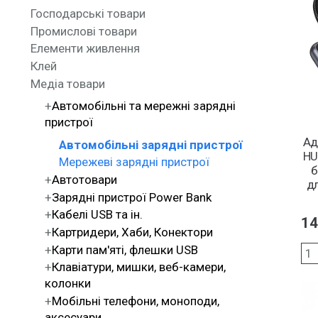
Господарські товари
Промислові товари
Елементи живлення
Клей
Медіа товари
Автомобільні та мережні зарядні
пристрої
Ад
Автомобільні зарядні пристрої
HU
Мережеві зарядні пристрої
б
Автотовари
дл
Зарядні пристрої Power Bank
Кабелі USB та ін.
14
Картридери, Хаби, Конектори
Карти пам'яті, флешки USB
Клавіатури, мишки, веб-камери,
колонки
Мобільні телефони, моноподи,
аксесуари