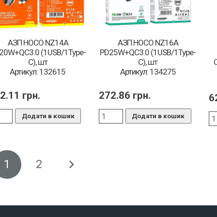
АЗП HOCO NZ14A
АЗП HOCO NZ16A
20W+QC3.0 (1USB/1Type-
PD25W+QC3.0 (1USB/1Type-
C), шт
C), шт
Артикул: 132615
Артикул: 134275
2.11
грн.
272.86
грн.
6
Додати в кошик
Додати в кошик
1
2