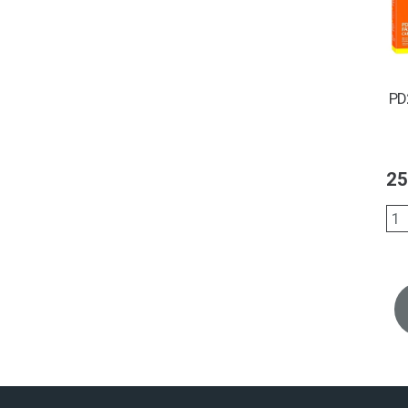
PD
25