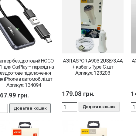
аптер бездротовий HOCO
АЗП ASPOR A903 2USB/3.4A
А
1 для CarPlay – перехід на
+ кабель Type-C, шт
ездротове підключення
Артикул: 123203
я iPhone в автомобілі, шт
Артикул: 134094
179.08
грн.
1
67.99
грн.
Додати в кошик
Додати в кошик