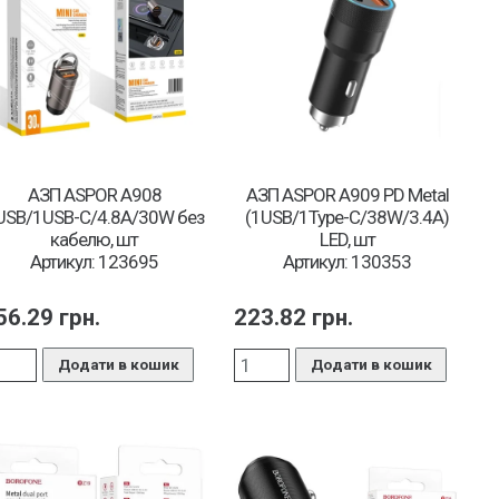
АЗП ASPOR A908
АЗП ASPOR A909 PD Metal
USB/1USB-C/4.8A/30W без
(1USB/1Type-C/38W/3.4A)
кабелю, шт
LED, шт
Артикул: 123695
Артикул: 130353
56.29
грн.
223.82
грн.
Додати в кошик
Додати в кошик