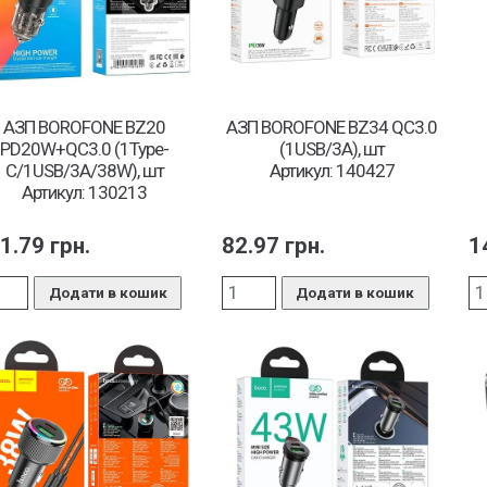
АЗП BOROFONE BZ20
АЗП BOROFONE BZ34 QC3.0
PD20W+QC3.0 (1Type-
(1USB/3A), шт
C/1USB/3A/38W), шт
Артикул: 140427
Артикул: 130213
1.79
грн.
82.97
грн.
1
Додати в кошик
Додати в кошик