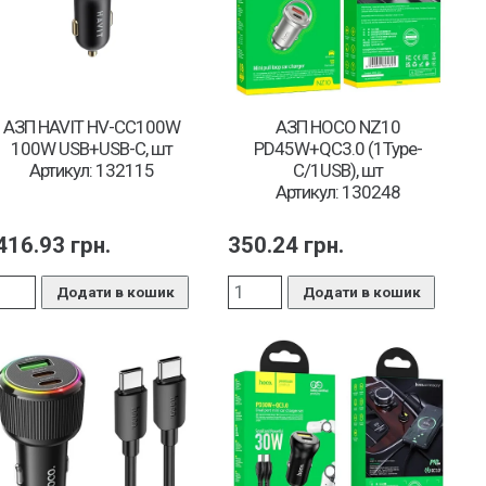
АЗП HAVIT HV-CC100W
АЗП HOCO NZ10
100W USB+USB-C, шт
PD45W+QC3.0 (1Type-
Артикул: 132115
C/1USB), шт
Артикул: 130248
416.93
грн.
350.24
грн.
Додати в кошик
Додати в кошик