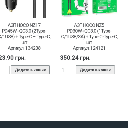
АЗП HOCO NZ17
АЗП HOCO NZ5
PD45W+QC3.0 (2Type-
PD30W+QC3.0 (1Type-
C/1USB) + Type-C – Type-C,
C/1USB/3A) + Type-C-Type-C,
шт
шт
Артикул: 134238
Артикул: 124121
23.90
грн.
350.24
грн.
Додати в кошик
Додати в кошик