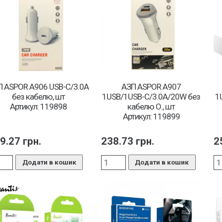
П ASPOR A906 USB-C/3.0A
АЗП ASPOR A907
без кабелю, шт
1USB/1USB-C/3.0A/20W без
1
Артикул: 119898
кабелю О., шт
Артикул: 119899
9.27
грн.
238.73
грн.
2
Додати в кошик
Додати в кошик