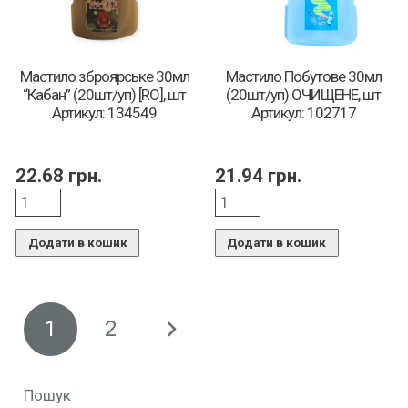
Мастило зброярське 30мл
Мастило Побутове 30мл
“Кабан” (20шт/уп) [RO], шт
(20шт/уп) ОЧИЩЕНЕ, шт
Артикул: 134549
Артикул: 102717
22.68
грн.
21.94
грн.
Додати в кошик
Додати в кошик
1
2
Пошук