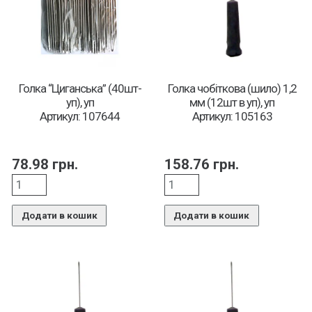
Голка “Циганська” (40шт-
Голка чобіткова (шило) 1,2
уп), уп
мм (12шт в уп), уп
Артикул: 107644
Артикул: 105163
78.98
грн.
158.76
грн.
Додати в кошик
Додати в кошик