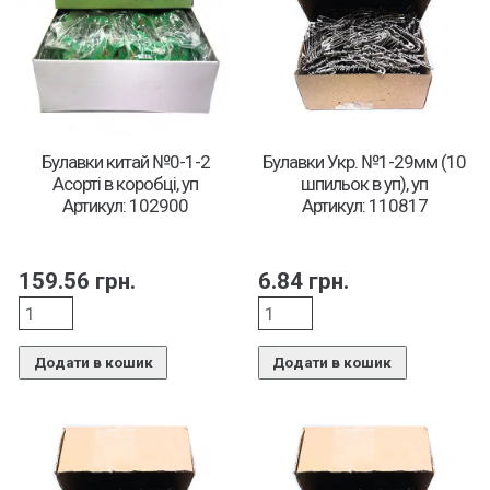
Булавки китай №0-1-2
Булавки Укр. №1-29мм (10
Асорті в коробці, уп
шпильок в уп), уп
Артикул: 102900
Артикул: 110817
159.56
грн.
6.84
грн.
Додати в кошик
Додати в кошик