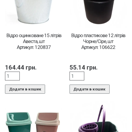
Відро оцинковане 15 літрів
Відро пластикове 12 літрів
Авеста, шт
Чорне/Сіре, шт
Артикул: 120837
Артикул: 106622
164.44
грн.
55.14
грн.
Додати в кошик
Додати в кошик