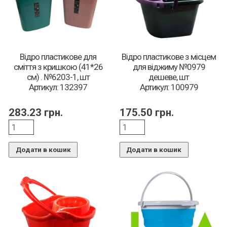
Відро пластикове для
Відро пластикове з місцем
сміття з кришкою (41*26
для віджиму №0979
см) . №6203-1, шт
дешеве, шт
Артикул: 132397
Артикул: 100979
283.23
грн.
175.50
грн.
Додати в кошик
Додати в кошик