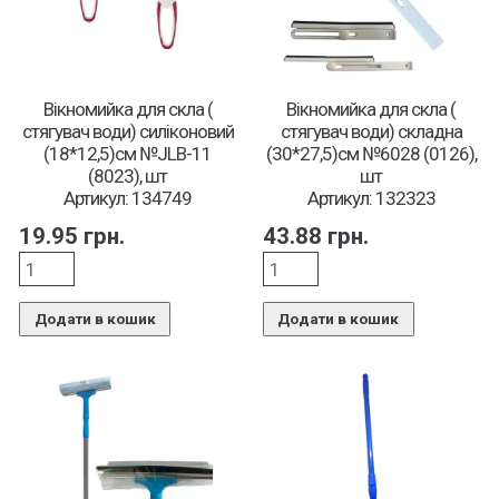
Вікномийка для скла (
Вікномийка для скла (
стягувач води) силіконовий
стягувач води) складна
(18*12,5)см №JLB-11
(30*27,5)см №6028 (0126),
(8023), шт
шт
Артикул: 134749
Артикул: 132323
19.95
грн.
43.88
грн.
Додати в кошик
Додати в кошик