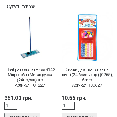
Супутні товари
Швабра полотер + кий 9142
Свічки д/торта тонка на
Мікрофібра Метал ручка
листі (24 блист/кор.) (0265),
(24шт/ящ), шт
блист
Артикул: 101227
Артикул: 100627
351.00
грн.
10.56
грн.