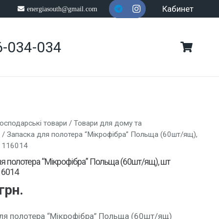
Кабинет
energiasouth@gmail.com
6-034-034
осподарські товари
/
Товари для дому та
/ Запаска для полотера “Мікрофібра” Польща (60шт/ящ),
: 116014
я полотера “Мікрофібра” Польща (60шт/ящ), шт
16014
грн.
ля полотера “Мікрофібра” Польща (60шт/ящ)