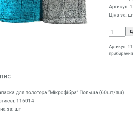
Артикул: 
Ціна за: ш
Д
Артикул:
11
прибирання
пис
апаска для полотера “Мікрофібра” Польща (60шт/ящ)
ртикул: 116014
іна за: шт