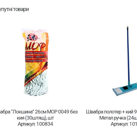
упутні товари
абра “Локшина” 26см MOP 0049 без
Швабра полотер + кий 
кия (30штящ), шт
Метал ручка (24ш
Артикул: 100834
Артикул: 10