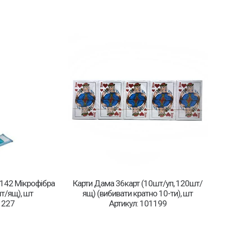
9142 Мікрофібра
Карти Дама 36карт (10шт/уп, 120шт/
т/ящ), шт
ящ) (вибивати кратно 10-ти), шт
1227
Артикул: 101199