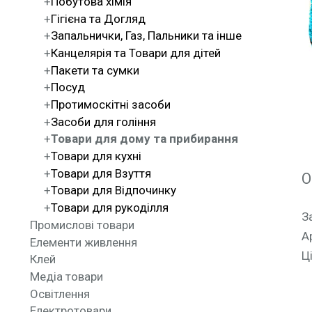
Побутова хімія
Гігієна та Догляд
Запальнички, Газ, Пальники та інше
Канцелярія та Товари для дітей
Пакети та сумки
Посуд
Протимоскітні засоби
Засоби для гоління
Товари для дому та прибирання
Товари для кухні
Товари для Взуття
О
Товари для Відпочинку
Товари для рукоділля
З
Промислові товари
А
Елементи живлення
Ц
Клей
Медіа товари
Освітлення
Електротовари