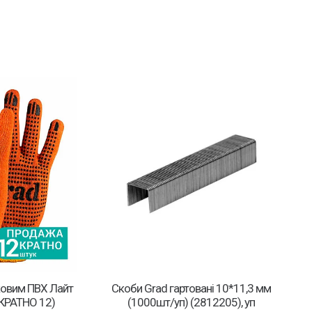
ковим ПВХ Лайт
Скоби Grad гартовані 10*11,3 мм
(КРАТНО 12)
(1000шт/уп) (2812205), уп