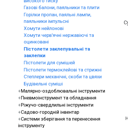
високого тиску
Газові балони, паяльники та плити
Горілки пропан, паяльні лампи,
паяльники імпульсні
С
Хомути нейлонові
Хомути черв'ячні нержавіючі та
оцинковані
Пістолети заклепувальні та
заклепки
Пістолети для сумішей
Пістолети термоклейові та стрижні
Степлери механічні, скоби та цвяхи
Будівельні суміші
Малярно-оздоблювальні інструменти
Пневмоінструмент та обладнання
Ріжучо-свердлильні інструменти
Садово-городній інвентар
Н
Системи зберігання та перенесення
інструменту