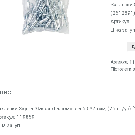
Заклепки 
(2612891
Артикул: 
Ціна за: уп
Д
Артикул:
11
Пістолети 
пис
аклепки Sigma Standard алюмінієві 6.0*26мм, (25шт/уп) 
ртикул: 119859
на за: уп