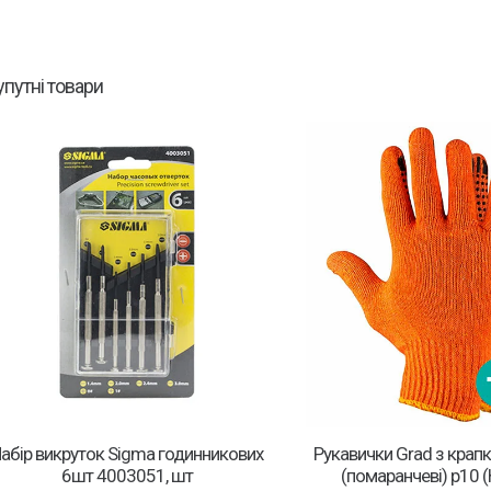
упутні товари
абір викруток Sigma годинникових
Рукавички Grad з крап
6шт 4003051, шт
(помаранчеві) р10 