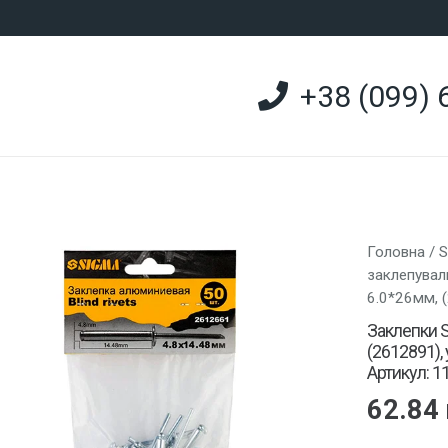
+38 (099) 
Головна
/
заклепувал
6.0*26мм, 
Заклепки S
(2612891), 
Артикул: 1
62.84