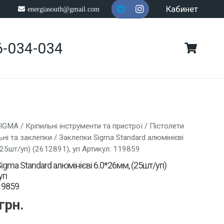
Кабинет
energiasouth@gmail.com
6-034-034
SIGMA
/
Кріпильні інструменти та пристрої
/
Пістолети
ьні та заклепки
/ Заклепки Sigma Standard алюмінієві
(25шт/уп) (2612891), уп Артикул: 119859
igma Standard алюмінієві 6.0*26мм, (25шт/уп)
уп
19859
грн.