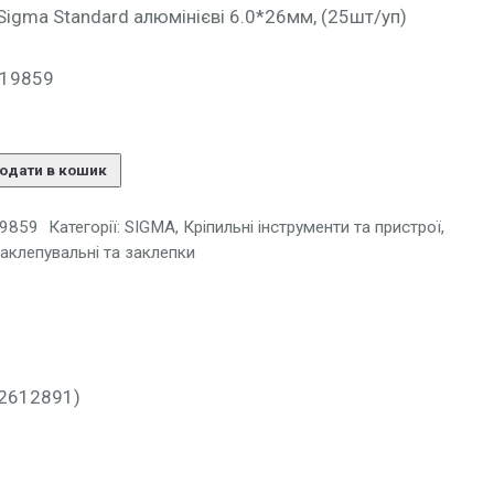
Sigma Standard алюмінієві 6.0*26мм, (25шт/уп)
)
119859
одати в кошик
9859
Категорії:
SIGMA
,
Кріпильні інструменти та пристрої
,
заклепувальні та заклепки
(2612891)