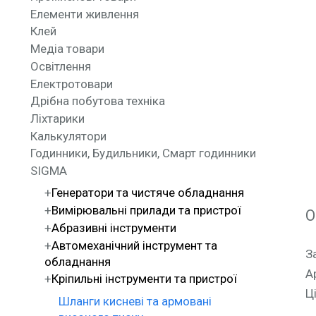
Елементи живлення
Клей
Медіа товари
Освітлення
Електротовари
Дрібна побутова техніка
Ліхтарики
Калькулятори
Годинники, Будильники, Смарт годинники
SIGMA
Генератори та чистяче обладнання
Вимірювальні прилади та пристрої
О
Абразивні інструменти
Автомеханічний інструмент та
З
обладнання
А
Кріпильні інструменти та пристрої
Ці
Шланги кисневі та армовані