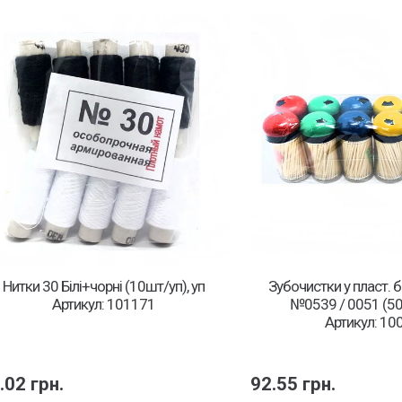
Нитки 30 Білі+чорні (10шт/уп), уп
Зубочистки у пласт. б
Артикул: 101171
№0539 / 0051 (50
Артикул: 10
.02
грн.
92.55
грн.