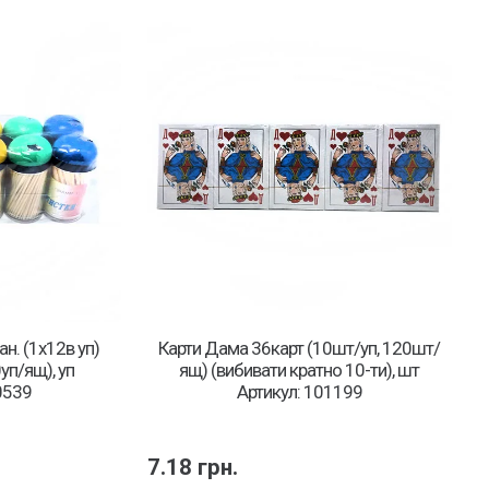
ан. (1х12в уп)
Карти Дама 36карт (10шт/уп, 120шт/
уп/ящ), уп
ящ) (вибивати кратно 10-ти), шт
0539
Артикул: 101199
7.18
грн.