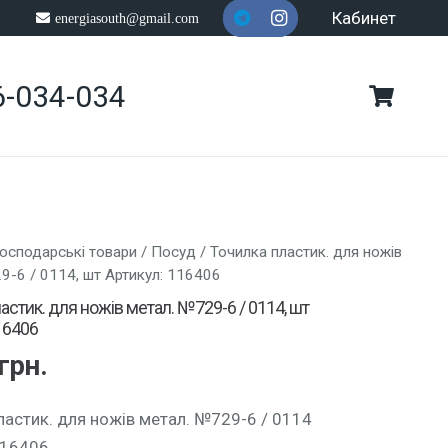
Кабинет
energiasouth@gmail.com
6-034-034
осподарські товари
/
Посуд
/ Точилка пластик. для ножів
9-6 / 0114, шт Артикул: 116406
астик. для ножів метал. №729-6 / 0114, шт
16406
грн.
ластик. для ножів метал. №729-6 / 0114
116406