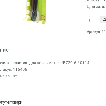
Ціна за: ш
Д
Артикул:
11
пис
очилка пластик. для ножів метал. №729-6 / 0114
ртикул: 116406
іна за: шт
упутні товари