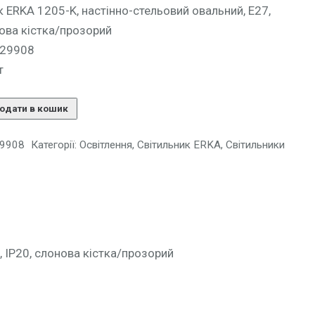
к ERKA 1205-K, настінно-стельовий овальний, E27,
нова кістка/прозорий
129908
т
одати в кошик
9908
Категорії:
Освітлення
,
Світильник ERKA
,
Світильники
, IP20, слонова кістка/прозорий