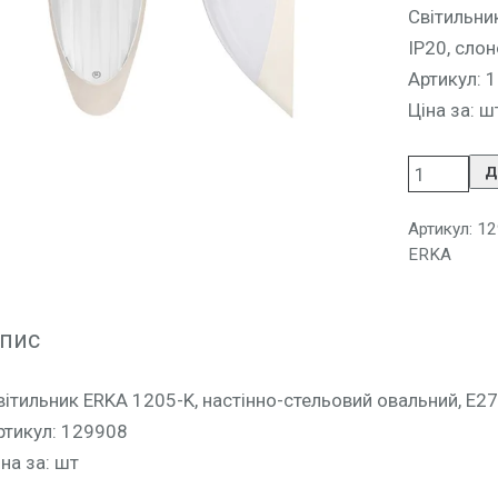
Світильни
IP20, сло
Артикул: 
Ціна за: ш
Д
Артикул:
12
ERKA
пис
вітильник ERKA 1205-K, настінно-стельовий овальний, E27
ртикул: 129908
іна за: шт