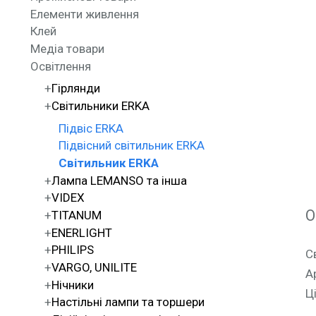
Елементи живлення
Клей
Медіа товари
Освітлення
Гірлянди
Світильники ERKA
Підвіс ERKA
Підвісний світильник ERKA
Світильник ERKA
Лампа LEMANSO та інша
VIDEX
О
TITANUM
ENERLIGHT
PHILIPS
С
VARGO, UNILITE
А
Нічники
Ц
Настільні лампи та торшери