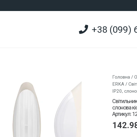
+38 (099) 
Головна
/
О
ERKA
/ Сві
IP20, слоно
Світильник
слонова кі
Артикул: 1
142.9