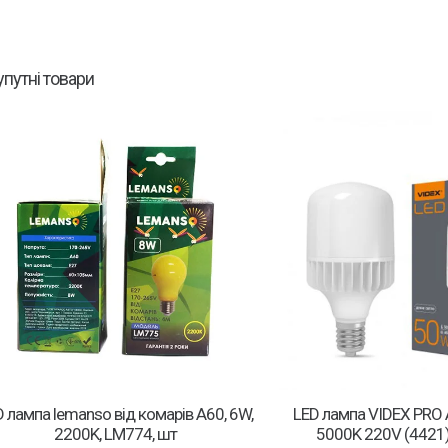
упутні товари
D лампа lemanso від комарів А60, 6W,
LED лампа VIDEX PRO
2200K, LM774, шт
5000K 220V (4421)