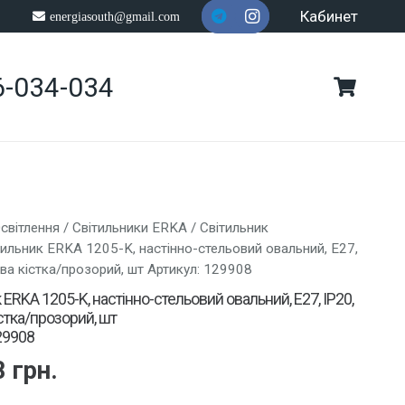
Кабинет
energiasouth@gmail.com
6-034-034
світлення
/
Світильники ERKA
/
Світильник
тильник ERKA 1205-K, настінно-стельовий овальний, E27,
ва кістка/прозорий, шт Артикул: 129908
 ERKA 1205-K, настінно-стельовий овальний, E27, IP20,
стка/прозорий, шт
29908
8
грн.