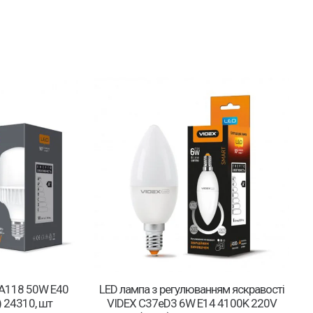
 A118 50W E40
LED лампа з регулюванням яскравості
 24310, шт
VIDEX C37eD3 6W E14 4100K 220V