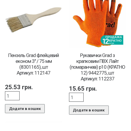
Пензель Grad флейцевий
Рукавички Grad з
економ 3″ / 75 мм
крапковим ПВХ Лайт
(8301165), шт
(помаранчеві) р10 (КРАТНО
Артикул: 112147
12) 9442775, шт
Артикул: 112237
25.53
грн.
15.65
грн.
Додати в кошик
Додати в кошик