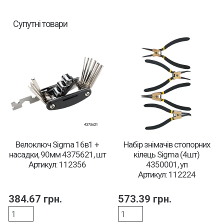
Супутні товари
Велоключ Sigma 16в1 +
Набір знімачів стопорних
насадки, 90мм 4375621, шт
кілець Sigma (4шт)
Артикул: 112356
4350001, уп
Артикул: 112224
384.67
грн.
573.39
грн.