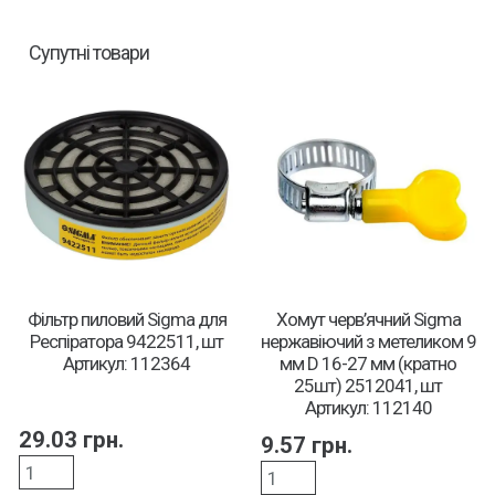
Супутні товари
Фільтр пиловий Sigma для
Хомут черв’ячний Sigma
Респіратора 9422511, шт
нержавіючий з метеликом 9
Артикул: 112364
мм D 16-27 мм (кратно
25шт) 2512041, шт
Артикул: 112140
29.03
грн.
9.57
грн.