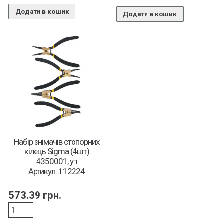
Додати в кошик
Додати в кошик
Набір знімачів стопорних
кілець Sigma (4шт)
4350001, уп
Артикул: 112224
573.39
грн.