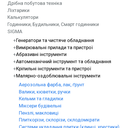
Дрібна побутова техніка
Ліхтарики
Калькулятори
Годинники, Будильники, Смарт годинники
SIGMA
Генератори та чистяче обладнання
Вимірювальні прилади та пристрої
Абразивні інструменти
Автомеханічний інструмент та обладнання
Кріпильні інструменти та пристрої
Малярно-оздоблювальні інструменти
Аерозольна фарба, лак, ґрунт
Валики, кюветки, ручки
Кельми та гладилки
Міксери будівельні
Пензлі, макловиці
Плиткорізи, склорізи, склодомкрати
Системи укладання плитки (клинці, хрестики)