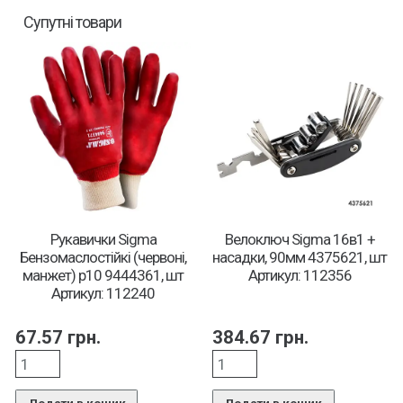
Супутні товари
Рукавички Sigma
Велоключ Sigma 16в1 +
Бензомаслостійкі (червоні,
насадки, 90мм 4375621, шт
манжет) р10 9444361, шт
Артикул: 112356
Артикул: 112240
67.57
грн.
384.67
грн.