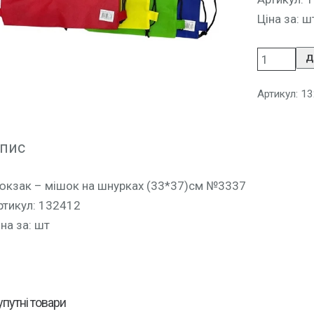
Ціна за: ш
Д
Артикул:
13
пис
юкзак – мішок на шнурках (33*37)см №3337
ртикул: 132412
іна за: шт
упутні товари