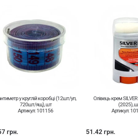
нтиметр у круглій коробці (12шт/уп,
Олівець крем SILVER
720шт/ящ), шт
(2025), ш
Артикул: 101156
Артикул: 10
57
грн.
51.42
грн.