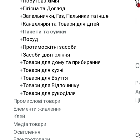
Побутова хімія
Гігієна та Догляд
Запальнички, Газ, Пальники та інше
Канцелярія та Товари для дітей
Пакети та сумки
Посуд
Протимоскітні засоби
Засоби для гоління
Товари для дому та прибирання
О
Товари для кухні
Товари для Взуття
Р
Товари для Відпочинку
А
Товари для рукоділля
Ц
Промислові товари
Елементи живлення
Клей
Медіа товари
Освітлення
С
Електротовари