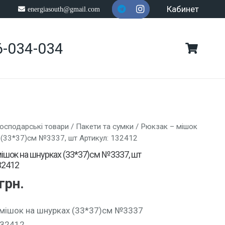
Кабинет
energiasouth@gmail.com
6-034-034
осподарські товари
/
Пакети та сумки
/ Рюкзак – мішок
 (33*37)см №3337, шт Артикул: 132412
ішок на шнурках (33*37)см №3337, шт
32412
грн.
мішок на шнурках (33*37)см №3337
132412