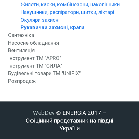
Жилети, каски, комбінезони, наколінники
Навушники, респіратори, щитки, ліхтарі
Окуляри захисні
Рукавички захисні, краги
Сантехніка
Насосне обладнання
Вентиляція
Інструмент ТМ "APRO"
Інструмент ТМ "СИЛА"
Будівельні товари ТМ "UNIFIX"
Розпродаж
WebDev
© ENERGIA 2017 –
Офіційний представник на півдні
України