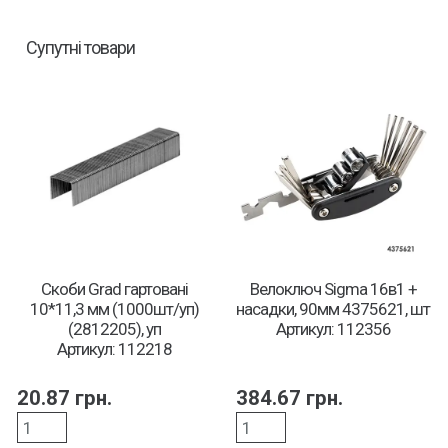
Супутні товари
Скоби Grad гартовані
Велоключ Sigma 16в1 +
10*11,3 мм (1000шт/уп)
насадки, 90мм 4375621, шт
(2812205), уп
Артикул: 112356
Артикул: 112218
20.87
грн.
384.67
грн.