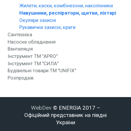
Жилети, каски, комбінезони, наколінники
Навушники, респіратори, щитки, ліхтарі
Окуляри захисні
Рукавички захисні, краги
Сантехніка
Насосне обладнання
Вентиляція
Інструмент ТМ "APRO"
Інструмент ТМ "СИЛА"
Будівельні товари ТМ "UNIFIX"
Розпродаж
WebDev
© ENERGIA 2017 –
Офіційний представник на півдні
України