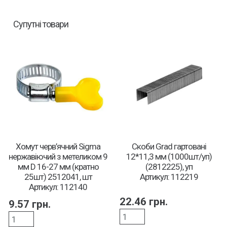
Супутні товари
Хомут черв’ячний Sigma
Скоби Grad гартовані
нержавіючий з метеликом 9
12*11,3 мм (1000шт/уп)
мм D 16-27 мм (кратно
(2812225), уп
25шт) 2512041, шт
Артикул: 112219
Артикул: 112140
22.46
грн.
9.57
грн.