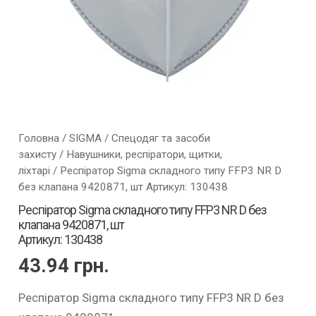
Головна
/
SIGMA
/
Спецодяг та засоби
захисту
/
Навушники, респіратори, щитки,
ліхтарі
/ Респіратор Sigma складного типу FFP3 NR D
без клапана 9420871, шт Артикул: 130438
Респіратор Sigma складного типу FFP3 NR D без
клапана 9420871, шт
Артикул: 130438
43.94
грн.
Респіратор Sigma складного типу FFP3 NR D без