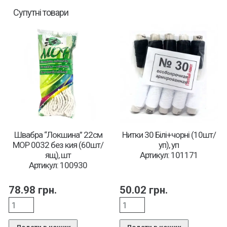
Супутні товари
Швабра “Локшина” 22см
Нитки 30 Білі+чорні (10шт/
MOP 0032 без кия (60шт/
уп), уп
ящ), шт
Артикул: 101171
Артикул: 100930
78.98
грн.
50.02
грн.