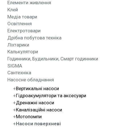
Елементи живлення
Клей
Медіа товари
Освітлення
Електротовари
Дрібна побутова техніка
Ліхтарики
Калькулятори
Годинники, Будильники, Смарт годинники
SIGMA
Сантехніка
Насосне обладнання
Вертикальні насоси
Гідроакумулятори та аксесуари
Дренажні насоси
Каналізаційні насоси
Мотопомпи
Насоси поверхневі