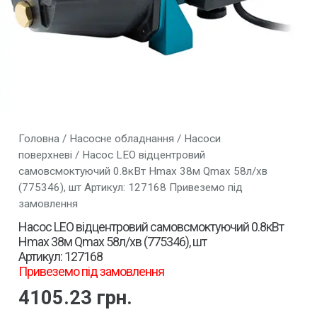
Головна
/
Насосне обладнання
/
Насоси
поверхневі
/ Насос LEO відцентровий
самовсмоктуючий 0.8кВт Hmax 38м Qmax 58л/хв
(775346), шт Артикул: 127168 Привеземо під
замовлення
Насос LEO відцентровий самовсмоктуючий 0.8кВт
Hmax 38м Qmax 58л/хв (775346), шт
Артикул: 127168
Привеземо під замовлення
4105.23
грн.