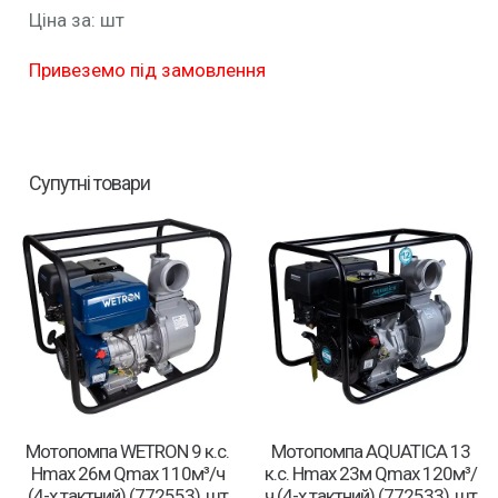
Ціна за: шт
Привеземо під замовлення
Супутні товари
Мотопомпа WETRON 9 к.с.
Мотопомпа AQUATICA 13
Hmax 26м Qmax 110м³/ч
к.с. Hmax 23м Qmax 120м³/
(4-х тактний) (772553), шт
ч (4-х тактний) (772533), шт