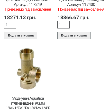
Артикул: 117249
Артикул: 117400
Привеземо під замовлення
Привеземо під замовлення
18271.13
грн.
18866.67
грн.
Додати в кошик
Додати в кошик
З’єднувач Aquatica
п’ятививідний 90мм
1”М×1”F×1”F×1/4”M×1/4”F