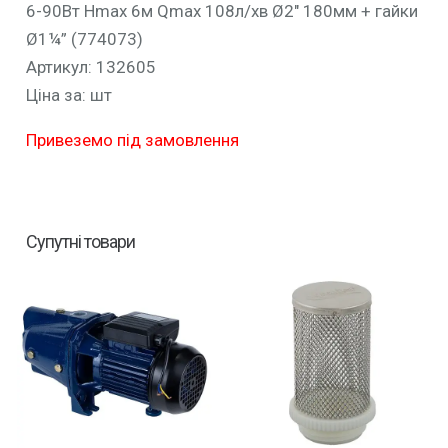
6-90Вт Hmax 6м Qmax 108л/хв Ø2″ 180мм + гайки
Ø1¼” (774073)
Артикул: 132605
Ціна за: шт
Привеземо під замовлення
Супутні товари