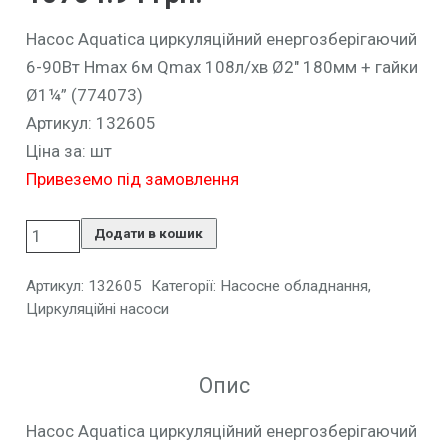
Насос Aquatica циркуляційний енергозберігаючий
6-90Вт Hmax 6м Qmax 108л/хв Ø2″ 180мм + гайки
Ø1¼” (774073)
Артикул: 132605
Ціна за: шт
Привеземо під замовлення
Додати в кошик
Артикул:
132605
Категорії:
Насосне обладнання
,
Циркуляційні насоси
Опис
Насос Aquatica циркуляційний енергозберігаючий