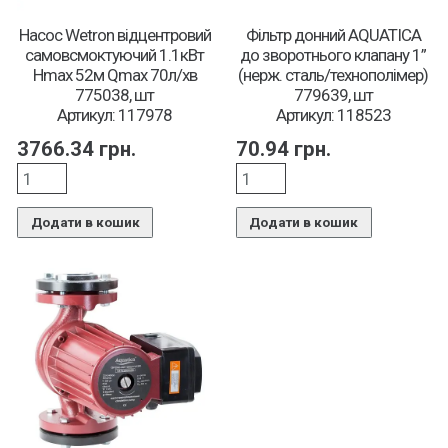
Насос Wetron відцентровий
Фільтр донний AQUATICA
самовсмоктуючий 1.1кВт
до зворотнього клапану 1”
Hmax 52м Qmax 70л/хв
(нерж. сталь/технополімер)
775038, шт
779639, шт
Артикул: 117978
Артикул: 118523
3766.34
грн.
70.94
грн.
Додати в кошик
Додати в кошик