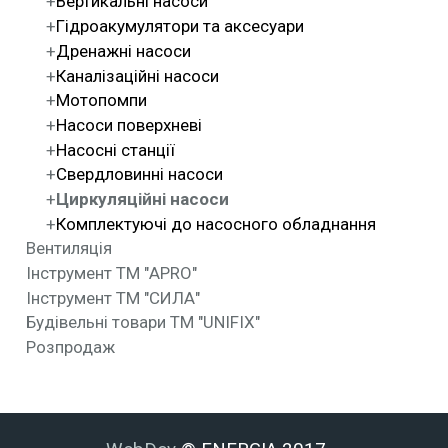
Вертикальні насоси
Гідроакумулятори та аксесуари
Дренажні насоси
Каналізаційні насоси
Мотопомпи
Насоси поверхневі
Насосні станції
Свердловинні насоси
Циркуляційні насоси
Комплектуючі до насосного обладнання
Вентиляція
Інструмент ТМ "APRO"
Інструмент ТМ "СИЛА"
Будівельні товари ТМ "UNIFIX"
Розпродаж