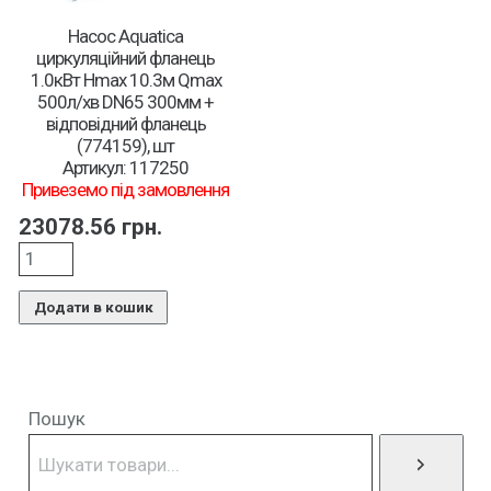
Насос Aquatica
циркуляційний фланець
1.0кВт Hmax 10.3м Qmax
500л/хв DN65 300мм +
відповідний фланець
(774159), шт
Артикул: 117250
Привеземо під замовлення
23078.56
грн.
Додати в кошик
Пошук