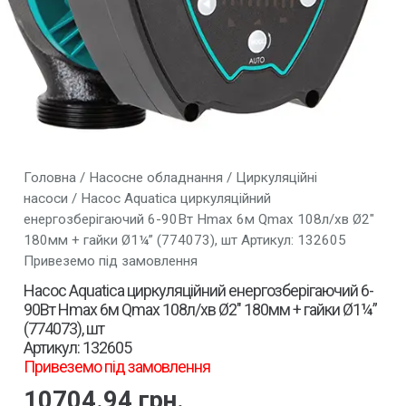
Головна
/
Насосне обладнання
/
Циркуляційні
насоси
/ Насос Aquatica циркуляційний
енергозберігаючий 6-90Вт Hmax 6м Qmax 108л/хв Ø2″
180мм + гайки Ø1¼” (774073), шт Артикул: 132605
Привеземо під замовлення
Насос Aquatica циркуляційний енергозберігаючий 6-
90Вт Hmax 6м Qmax 108л/хв Ø2″ 180мм + гайки Ø1¼”
(774073), шт
Артикул: 132605
Привеземо під замовлення
10704.94
грн.