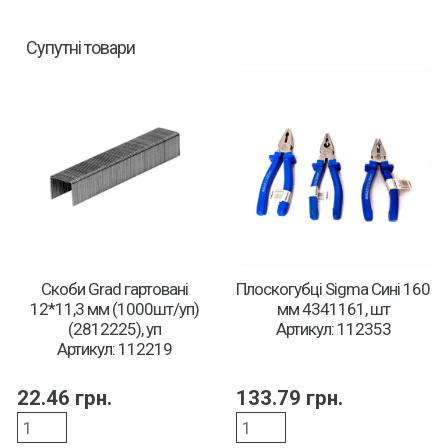
Супутні товари
Скоби Grad гартовані
Плоскогубці Sigma Сині 160
12*11,3 мм (1000шт/уп)
мм 4341161, шт
(2812225), уп
Артикул: 112353
Артикул: 112219
22.46
грн.
133.79
грн.