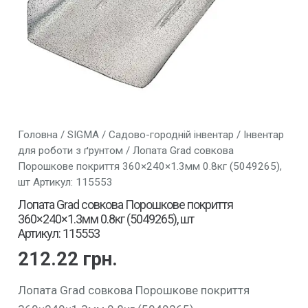
Головна
/
SIGMA
/
Садово-городній інвентар
/
Інвентар
для роботи з ґрунтом
/ Лопата Grad совкова
Порошкове покриття 360×240×1.3мм 0.8кг (5049265),
шт Артикул: 115553
Лопата Grad совкова Порошкове покриття
360×240×1.3мм 0.8кг (5049265), шт
Артикул: 115553
212.22
грн.
Лопата Grad совкова Порошкове покриття