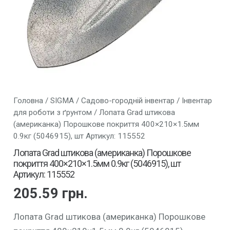
Головна
/
SIGMA
/
Садово-городній інвентар
/
Інвентар
для роботи з ґрунтом
/ Лопата Grad штикова
(американка) Порошкове покриття 400×210×1.5мм
0.9кг (5046915), шт Артикул: 115552
Лопата Grad штикова (американка) Порошкове
покриття 400×210×1.5мм 0.9кг (5046915), шт
Артикул: 115552
205.59
грн.
Лопата Grad штикова (американка) Порошкове