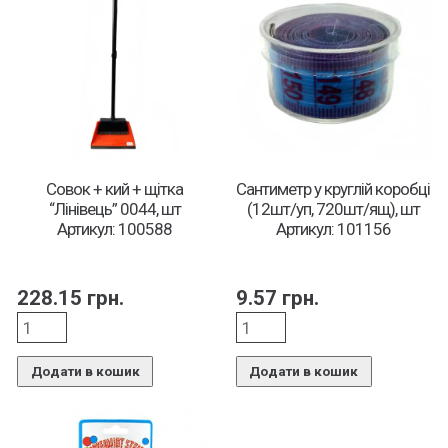
Совок + кий + щітка
Сантиметр у круглій коробці
“Лінівець” 0044, шт
(12шт/уп, 720шт/ящ), шт
Артикул: 100588
Артикул: 101156
228.15
грн.
9.57
грн.
Додати в кошик
Додати в кошик