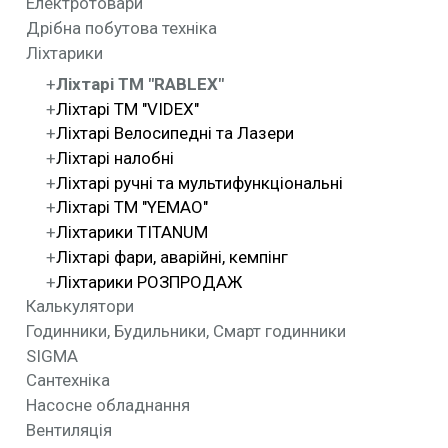
Електротовари
Дрібна побутова техніка
Ліхтарики
Ліхтарі ТМ "RABLEX"
Ліхтарі ТМ "VIDEX"
Ліхтарі Велосипедні та Лазери
Ліхтарі налобні
Ліхтарі ручні та мультифункціональні
Ліхтарі ТМ "YEMAO"
Ліхтарики TITANUM
Ліхтарі фари, аварійні, кемпінг
Ліхтарики РОЗПРОДАЖ
Калькулятори
Годинники, Будильники, Смарт годинники
SIGMA
Сантехніка
Насосне обладнання
Вентиляція