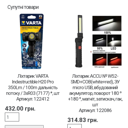
Супутні товари
Ліхтарик VARTA
Ліхтарик ACCU № W52-
Indestructible H20 Pro
SMD+COB(white+red), ЗУ
350Lm / 100m дальність
micro USB, вбудований
потоку / 3xR03 (7177) *, шт
акумулятор, поворот 180 º
Артикул: 122412
+180 º, магніт, затискач, гак,
шт
432.00
грн.
Артикул: 122086
314.83
грн.