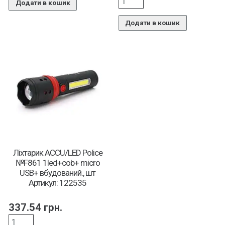
Додати в кошик
Додати в кошик
Ліхтарик ACCU/LED Police
№F861 1led+cob+ micro
USB+ вбудований., шт
Артикул: 122535
337.54
грн.