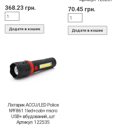
368.23
грн.
70.45
грн.
Додати в кошик
Додати в кошик
Ліхтарик ACCU/LED Police
№F861 1led+cob+ micro
USB+ вбудований., шт
Артикул: 122535