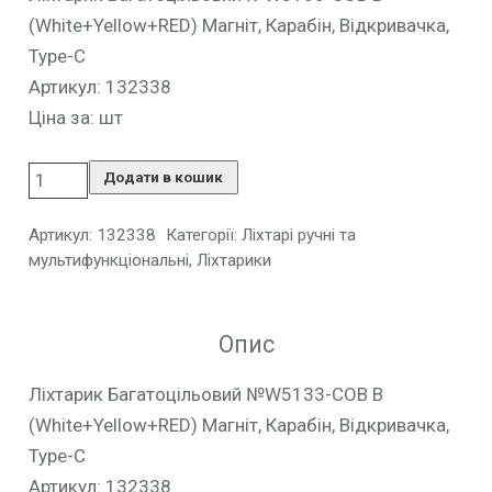
(White+Yellow+RED) Магніт, Карабін, Відкривачка,
Type-C
Артикул: 132338
Ціна за: шт
Додати в кошик
Артикул:
132338
Категорії:
Ліхтарі ручні та
мультифункціональні
,
Ліхтарики
Опис
Ліхтарик Багатоцільовий №W5133-COB B
(White+Yellow+RED) Магніт, Карабін, Відкривачка,
Type-C
Артикул: 132338