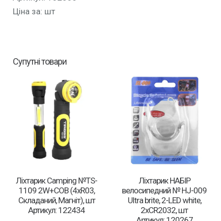
Ціна за: шт
Супутні товари
Ліхтарик Camping №TS-
Ліхтарик НАБІР
1109 2W+COB (4xR03,
велосипедний № HJ-009
Cкладаний, Магніт), шт
Ultra brite, 2-LED white,
Артикул: 122434
2xCR2032, шт
Артикул: 120267