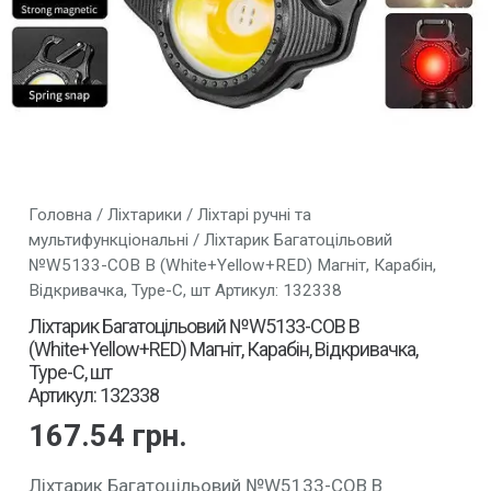
Головна
/
Ліхтарики
/
Ліхтарі ручні та
мультифункціональні
/ Ліхтарик Багатоцільовий
№W5133-COB B (White+Yellow+RED) Магніт, Карабін,
Відкривачка, Type-C, шт Артикул: 132338
Ліхтарик Багатоцільовий №W5133-COB B
(White+Yellow+RED) Магніт, Карабін, Відкривачка,
Type-C, шт
Артикул: 132338
167.54
грн.
Ліхтарик Багатоцільовий №W5133-COB B