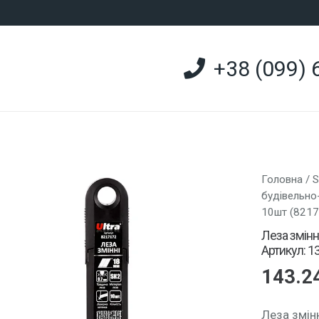
+38 (099) 
Головна
/
будівельно
10шт (8217
Леза змінн
Артикул: 1
143.2
Леза змін