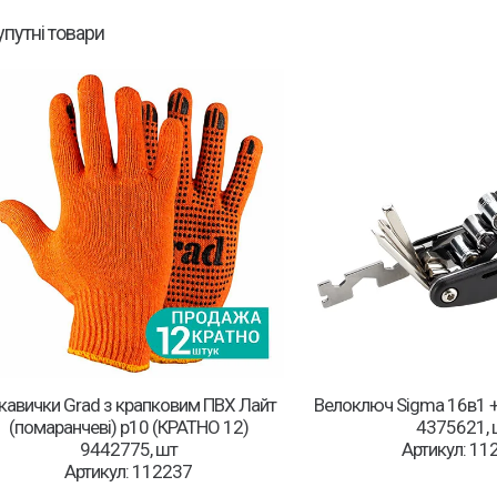
упутні товари
кавички Grad з крапковим ПВХ Лайт
Велоключ Sigma 16в1 +
(помаранчеві) р10 (КРАТНО 12)
4375621, 
9442775, шт
Артикул: 11
Артикул: 112237