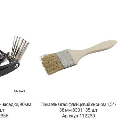
 насадки, 90мм
Пензель Grad флейцевий економ 1,5″ /
шт
38 мм 8301135, шт
2356
Артикул: 112230