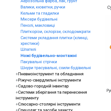
Аерозольна фарба, лак, ґрунт
Валики, кюветки, ручки
С
Кельми та гладилки
Міксери будівельні
Пензлі, макловиці
Плиткорізи, склорізи, склодомкрати
Системи укладання плитки (клинці,
хрестики)
Шпателі
Ножі будівельно-монтажні
Пакувальні стрічки
Шнури трасувальні, схили будівельні
Пневмоінструмент та обладнання
Ріжучо-свердлильні інструменти
Садово-городній інвентар
Ру
Системи зберігання та перенесення
інструменту
Слюсарно-столярні інструменти
Спецодяг та засоби захисту