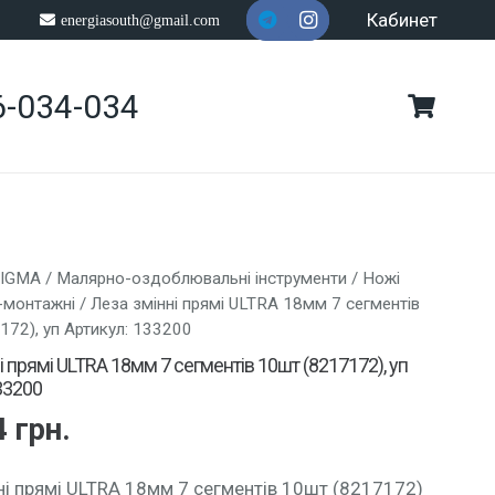
Кабинет
energiasouth@gmail.com
6-034-034
SIGMA
/
Малярно-оздоблювальні інструменти
/
Ножі
-монтажні
/ Леза змінні прямі ULTRA 18мм 7 сегментів
172), уп Артикул: 133200
і прямі ULTRA 18мм 7 сегментів 10шт (8217172), уп
33200
4
грн.
ні прямі ULTRA 18мм 7 сегментів 10шт (8217172)