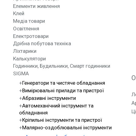
Елементи живлення
Клей
Медіа товари
Освітлення
Електротовари
Дрібна побутова техніка
Ліхтарики
Калькулятори
Годинники, Будильники, Смарт годинники
SIGMA
О
Генератори та чистяче обладнання
Вимірювальні прилади та пристрої
Л
Абразивні інструменти
А
Автомеханічний інструмент та
Ці
обладнання
Кріпильні інструменти та пристрої
Малярно-оздоблювальні інструменти