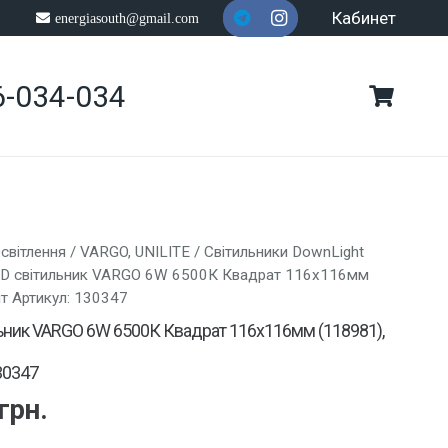
Кабинет
energiasouth@gmail.com
6-034-034
світлення
/
VARGO, UNILITE
/
Світильники DownLight
ED світильник VARGO 6W 6500К Квадрат 116х116мм
шт Артикул: 130347
льник VARGO 6W 6500К Квадрат 116х116мм (118981),
30347
грн.