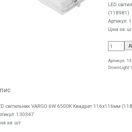
LED світ
(118981)
Артикул: 
Ціна за: ш
Д
Артикул:
13
DownLight
пис
ED світильник VARGO 6W 6500К Квадрат 116х116мм (11
ртикул: 130347
іна за: шт