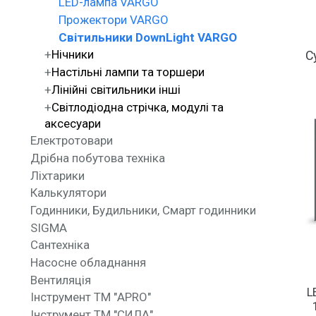
LED-лампа VARGO
Прожектори VARGO
Світильники DownLight VARGO
Нічники
С
Настільні лампи та торшери
Лінійні світильники інші
Світлодіодна стрічка, модулі та
аксесуари
Електротовари
Дрібна побутова техніка
Ліхтарики
Калькулятори
Годинники, Будильники, Смарт годинники
SIGMA
Сантехніка
Насосне обладнання
Вентиляція
L
Інструмент ТМ "APRO"
Інструмент ТМ "СИЛА"