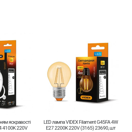
ням яскравості
LED лампа VIDEX Filament G45FA 4W
4 4100K 220V
E27 2200K 220V (3165) 23690, шт