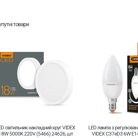
упутні товари
ED світильник накладний круг VIDEX
LED лампа з регулюван
18W 5000K 220V (5466) 24626, шт
VIDEX C37eD3 6W E1