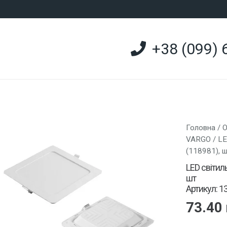
+38 (099) 
Головна
/
О
VARGO
/ L
(118981), 
LED світи
шт
Артикул: 1
73.40