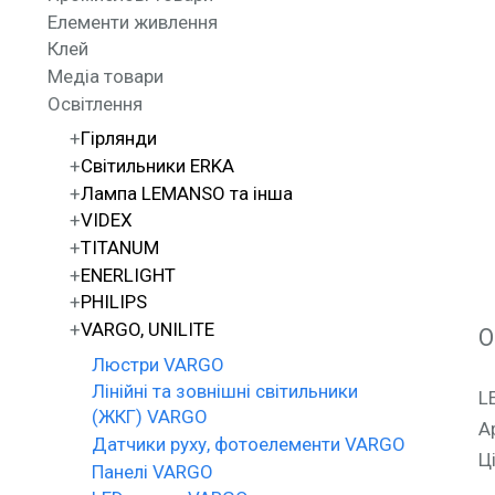
Елементи живлення
Клей
Медіа товари
Освітлення
Гірлянди
Світильники ERKA
Лампа LEMANSO та інша
VIDEX
TITANUM
ENERLIGHT
PHILIPS
VARGO, UNILITE
О
Люстри VARGO
Лінійні та зовнішні світильники
L
(ЖКГ) VARGO
А
Датчики руху, фотоелементи VARGO
Ц
Панелі VARGO