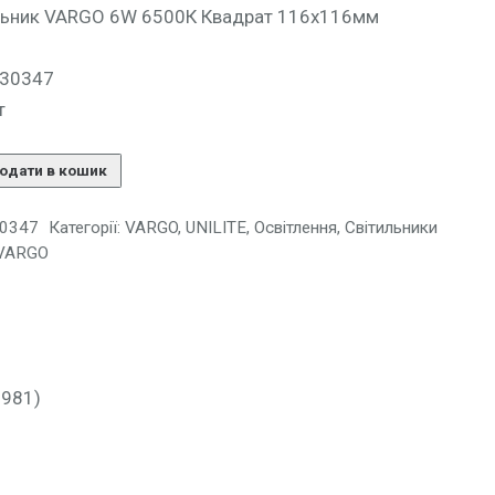
ильник VARGO 6W 6500К Квадрат 116х116мм
130347
т
одати в кошик
0347
Категорії:
VARGO, UNILITE
,
Освітлення
,
Світильники
 VARGO
8981)