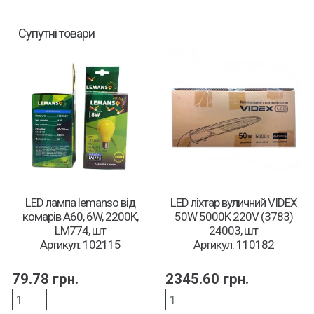
Супутні товари
LED лампа lemanso від
LED ліхтар вуличний VIDEX
комарів А60, 6W, 2200K,
50W 5000K 220V (3783)
LM774, шт
24003, шт
Артикул: 102115
Артикул: 110182
79.78
грн.
2345.60
грн.