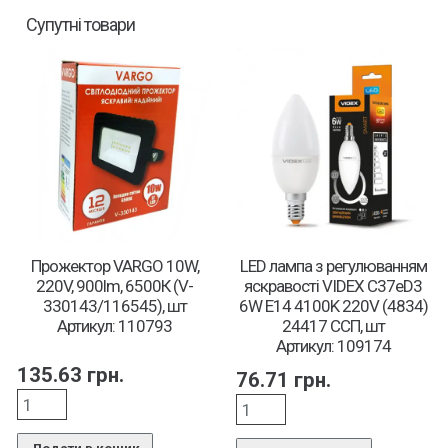
Супутні товари
Прожектор VARGO 10W,
LED лампа з регулюванням
220V, 900lm, 6500К (V-
яскравості VIDEX C37eD3
330143/116545), шт
6W E14 4100K 220V (4834)
Артикул: 110793
24417 ССП, шт
Артикул: 109174
135.63
грн.
76.71
грн.