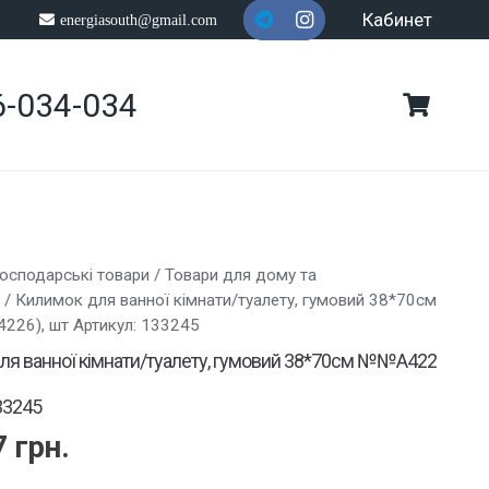
Кабинет
energiasouth@gmail.com
6-034-034
осподарські товари
/
Товари для дому та
/ Килимок для ванної кімнати/туалету, гумовий 38*70см
26), шт Артикул: 133245
ля ванної кімнати/туалету, гумовий 38*70см №№A422
33245
7
грн.