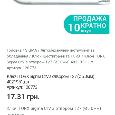
Головна
/
SIGMA
/
Автомеханічний інструмент та
обладнання
/
Ключі шестигранні та TORX
/ Ключ TORX
Sigma CrV з отвором T27 (Ø5.0мм) 4021951, шт
Артикул: 120773
Ключ TORX Sigma CrV з отвором T27 (Ø5.0мм)
4021951, шт
Артикул: 120773
17.31
грн.
Ключ TORX Sigma CrV з отвором T27 (Ø5.0мм)