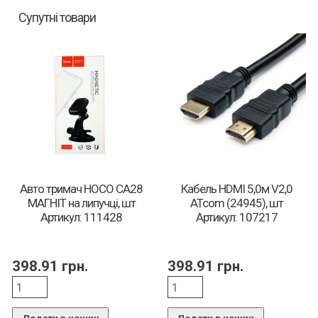
Супутні товари
Авто тримач HOCO CA28
Кабель HDMI 5,0м V2,0
МАГНІТ на липучці, шт
ATcom (24945), шт
Артикул: 111428
Артикул: 107217
398.91
грн.
398.91
грн.