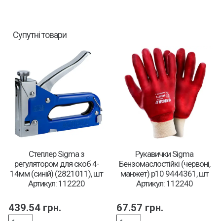
Супутні товари
Степлер Sigma з
Рукавички Sigma
регулятором для скоб 4-
Бензомаслостійкі (червоні,
14мм (синій) (2821011), шт
манжет) р10 9444361, шт
Артикул: 112220
Артикул: 112240
439.54
грн.
67.57
грн.