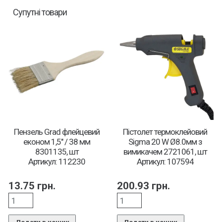
Супутні товари
Пензель Grad флейцевий
Пістолет термоклейовий
економ 1,5″ / 38 мм
Sigma 20 W Ø8.0мм з
8301135, шт
вимикачем 2721061, шт
Артикул: 112230
Артикул: 107594
13.75
грн.
200.93
грн.