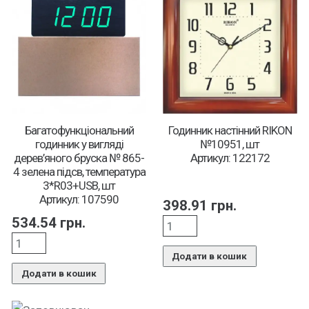
Багатофункціональний
Годинник настінний RIKON
годинник у вигляді
№10951, шт
дерев’яного бруска № 865-
Артикул: 122172
4 зелена підсв, температура
3*R03+USB, шт
Артикул: 107590
398.91
грн.
534.54
грн.
Додати в кошик
Додати в кошик