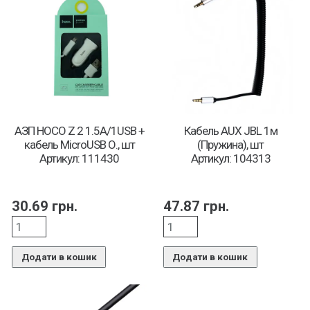
АЗП HOCO Z 2 1.5А/1USB +
Кабель AUX JBL 1м
кабель MicroUSB О., шт
(Пружина), шт
Артикул: 111430
Артикул: 104313
30.69
грн.
47.87
грн.
Додати в кошик
Додати в кошик