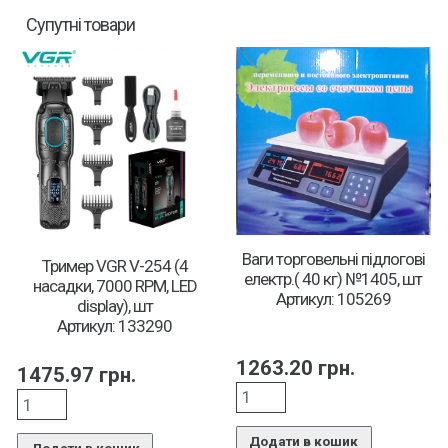
Супутні товари
Ваги торговельні підлогові
Тример VGR V-254 (4
електр.( 40 кг) №1405, шт
насадки, 7000 RPM, LED
Артикул: 105269
display), шт
Артикул: 133290
1263.20
грн.
1475.97
грн.
Додати в кошик