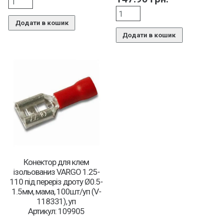
Додати в кошик
Додати в кошик
Конектор для клем
ізольованиз VARGO 1.25-
110 під переріз дроту Ø0.5-
1.5мм, мама, 100шт/уп (V-
118331), уп
Артикул: 109905