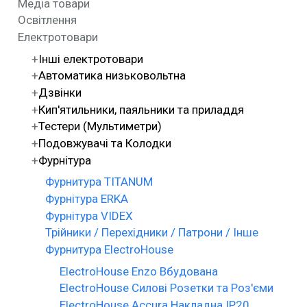
Медіа товари
Освітлення
Електротовари
Інші електротовари
Автоматика низьковольтна
Дзвінки
Кип'ятильники, паяльники та приладдя
Тестери (Мультиметри)
Подовжувачі та Колодки
Фурнітура
Фурнитура TITANUM
Фурнітура ERKA
Фурнітура VIDEX
Трійники / Перехідники / Патрони / Інше
Фурнитура ElectroHouse
ElectroHouse Enzo Вбудована
ElectroHouse Силові Розетки та Роз'єми
ElectroHouse Accura Накладна IP20