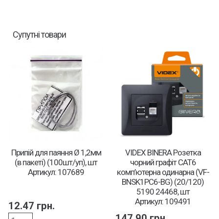
Супутні товари
Припій для паяння Ø 1,2мм
VIDEX BINERA Розетка
(в пакеті) (100шт/уп), шт
чорний графіт CAT6
Артикул: 107689
комп’ютерна одинарна (VF-
BNSK1PC6-BG) (20/120)
5190 24468, шт
Артикул: 109491
12.47
грн.
147.90
грн.