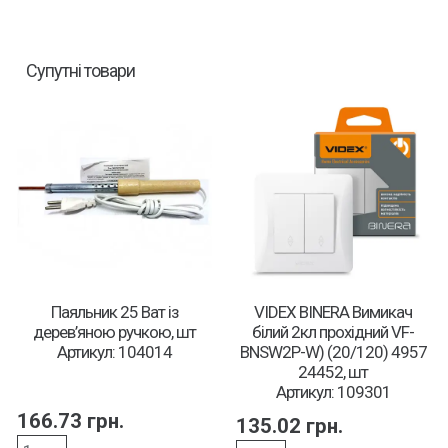
Супутні товари
Паяльник 25 Ват iз
VIDEX BINERA Вимикач
дерев’яною ручкою, шт
білий 2кл прохідний VF-
Артикул: 104014
BNSW2P-W) (20/120) 4957
24452, шт
Артикул: 109301
166.73
грн.
135.02
грн.