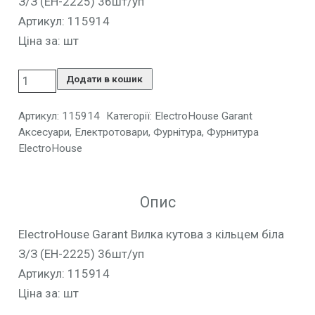
З/З (EH-2225) 36шт/уп
Артикул: 115914
Ціна за: шт
Додати в кошик
Артикул:
115914
Категорії:
ElectroHouse Garant
Аксесуари
,
Електротовари
,
Фурнітура
,
Фурнитура
ElectroHouse
Опис
ElectroHouse Garant Вилка кутова з кільцем біла
З/З (EH-2225) 36шт/уп
Артикул: 115914
Ціна за: шт