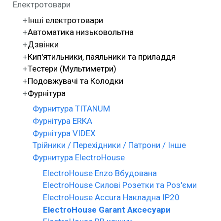
Електротовари
Інші електротовари
Автоматика низьковольтна
Дзвінки
Кип'ятильники, паяльники та приладдя
Тестери (Мультиметри)
Подовжувачі та Колодки
Фурнітура
Фурнитура TITANUM
Фурнітура ERKA
Фурнітура VIDEX
Трійники / Перехідники / Патрони / Інше
Фурнитура ElectroHouse
ElectroHouse Enzo Вбудована
ElectroHouse Силові Розетки та Роз'єми
ElectroHouse Accura Накладна IP20
ElectroHouse Garant Аксесуари