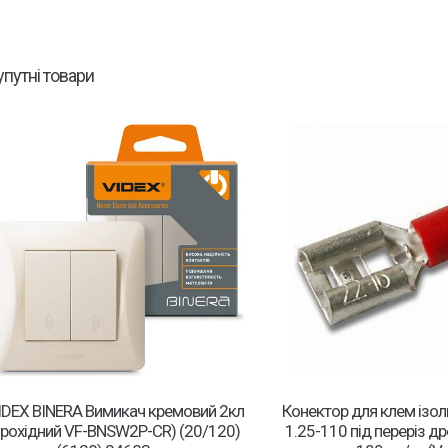
упутні товари
IDEX BINERA Вимикач кремовий 2кл
Конектор для клем ізо
рохідний VF-BNSW2P-CR) (20/120)
1.25-110 під переріз др