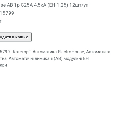
use АВ 1p С25A 4,5кА (EH-1.25) 12шт/уп
115799
т
одати в кошик
5799
Категорії:
Автоматика ElectroHouse
,
Автоматика
тна
,
Автоматичні вимикачі (АВ) модульні EH
,
ари