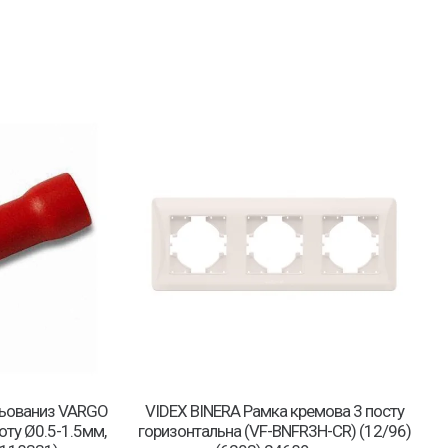
льованиз VARGO
VIDEX BINERA Рамка кремова 3 посту
оту Ø0.5-1.5мм,
горизонтальна (VF-BNFR3H-CR) (12/96)