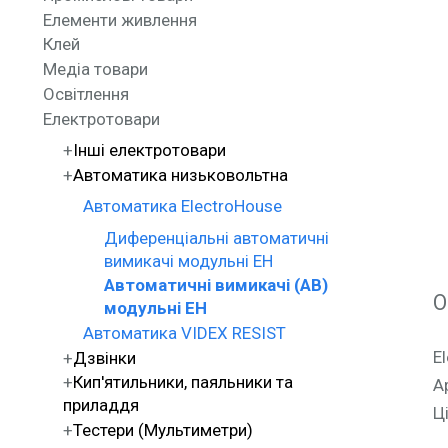
Елементи живлення
Клей
Медіа товари
Освітлення
Електротовари
Інші електротовари
Автоматика низьковольтна
Автоматика ElectroHouse
Диференціальні автоматичні
вимикачі модульні EH
Автоматичні вимикачі (АВ)
О
модульні EH
Автоматика VIDEX RESIST
E
Дзвінки
Кип'ятильники, паяльники та
А
приладдя
Ц
Тестери (Мультиметри)