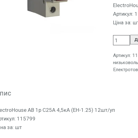
ElectroHo
Артикул: 
Ціна за: ш
Д
Артикул:
11
низьковоль
Електротов
пис
lectroHouse АВ 1p С25A 4,5кА (EH-1.25) 12шт/уп
ртикул: 115799
іна за: шт