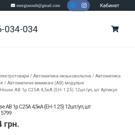
Кабинет
energiasouth@gmail.com
6-034-034
лектротовари
/
Автоматика низьковольтна
/
Автоматика
se
/
Автоматичні вимикачі (АВ) модульні
oHouse АВ 1p С25A 4,5кА (EH-1.25) 12шт/уп, шт Артикул:
se АВ 1p С25A 4,5кА (EH-1.25) 12шт/уп, шт
15799
4
грн.