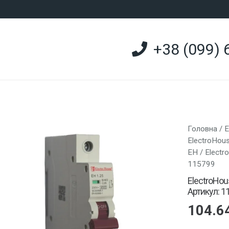
+38 (099) 
Головна
/
Е
ElectroHou
EH
/ Electr
115799
ElectroHou
Артикул: 1
104.6