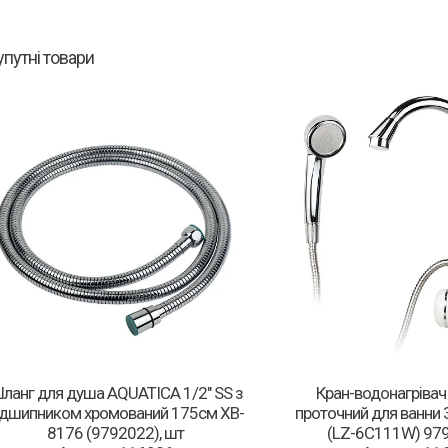
упутні товари
ланг для душа AQUATICA 1/2″ SS з
Кран-водонагріва
ідшипником хромований 175см XB-
проточний для ванни 3
8176 (9792022), шт
(LZ-6C111W) 979