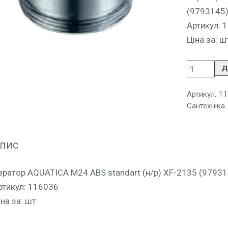
(9793145
Артикул: 
Ціна за: ш
Д
Артикул:
11
Сантехніка
пис
ератор AQUATICA M24 ABS standart (н/р) XF-2135 (97931
ртикул: 116036
іна за: шт