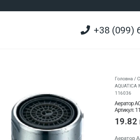
+38 (099) 
Головна
/
С
AQUATICA M
116036
Аератор AQ
Артикул: 1
19.82
Аератор A