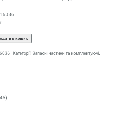
)
116036
т
одати в кошик
6036
Категорії:
Запасні частини та комплектуючі
,
45)