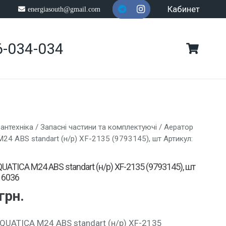
Кабинет
energiasouth@gmail.com
6-034-034
антехніка
/
Запасні частини та комплектуючі
/ Аератор
24 ABS standart (н/р) XF-2135 (9793145), шт Артикул:
UATICA M24 ABS standart (н/р) XF-2135 (9793145), шт
16036
грн.
QUATICA M24 ABS standart (н/р) XF-2135