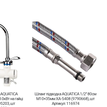
ч AQUATICA
Шланг підводка AQUATICA 1/2″ 80см
.0кВт на гайці
М10×35мм XA-5408 (9790668), шт
5203, шт
Артикул: 116974