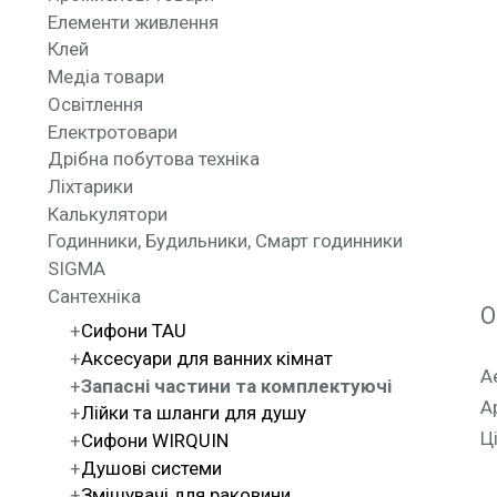
Елементи живлення
Клей
Медіа товари
Освітлення
Електротовари
Дрібна побутова техніка
Ліхтарики
Калькулятори
Годинники, Будильники, Смарт годинники
SIGMA
Сантехніка
О
Сифони TAU
Аксесуари для ванних кімнат
А
Запасні частини та комплектуючі
А
Лійки та шланги для душу
Ц
Сифони WIRQUIN
Душові системи
Змішувачі для раковини